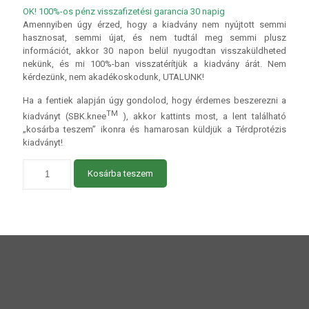
OK! 100%-os pénz visszafizetési garancia 30 napig
Amennyiben úgy érzed, hogy a kiadvány nem nyújtott semmi
hasznosat, semmi újat, és nem tudtál meg semmi plusz
információt, akkor 30 napon belül nyugodtan visszaküldheted
nekünk, és mi 100%-ban visszatérítjük a kiadvány árát. Nem
kérdezünk, nem akadékoskodunk, UTALUNK!
Ha a fentiek alapján úgy gondolod, hogy érdemes beszerezni a
TM
kiadványt (SBK.knee
), akkor kattints most, a lent található
„kosárba teszem” ikonra és hamarosan küldjük a Térdprotézis
kiadványt!
Kosárba teszem