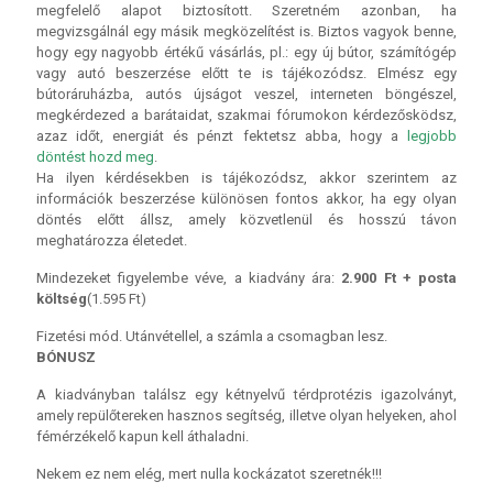
megfelelő alapot biztosított. Szeretném azonban, ha
megvizsgálnál egy másik megközelítést is. Biztos vagyok benne,
hogy egy nagyobb értékű vásárlás, pl.: egy új bútor, számítógép
vagy autó beszerzése előtt te is tájékozódsz. Elmész egy
bútoráruházba, autós újságot veszel, interneten böngészel,
megkérdezed a barátaidat, szakmai fórumokon kérdezősködsz,
azaz időt, energiát és pénzt fektetsz abba, hogy a
legjobb
döntést hozd meg
.
Ha ilyen kérdésekben is tájékozódsz, akkor szerintem az
információk beszerzése különösen fontos akkor, ha egy olyan
döntés előtt állsz, amely közvetlenül és hosszú távon
meghatározza életedet.
Mindezeket figyelembe véve, a kiadvány ára:
2.900 Ft
+ posta
költség
(1.595 Ft)
Fizetési mód. Utánvétellel, a számla a csomagban lesz.
BÓNUSZ
A kiadványban találsz egy kétnyelvű térdprotézis igazolványt,
amely repülőtereken hasznos segítség, illetve olyan helyeken, ahol
fémérzékelő kapun kell áthaladni.
Nekem ez nem elég, mert nulla kockázatot szeretnék!!!