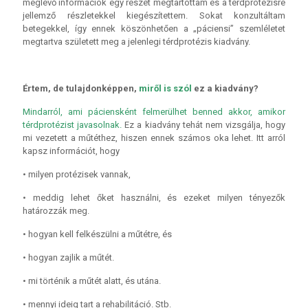
meglévő információk egy részét megtartottam és a térdprotézisre
jellemző részletekkel kiegészítettem. Sokat konzultáltam
betegekkel, így ennek köszönhetően a „páciensi” szemléletet
megtartva született meg a jelenlegi térdprotézis kiadvány.
Értem, de tulajdonképpen,
miről is szól
ez a kiadvány?
Mindarról, ami páciensként felmerülhet benned akkor, amikor
térdprotézist javasolnak.
Ez a kiadvány tehát nem vizsgálja, hogy
mi vezetett a műtéthez, hiszen ennek számos oka lehet. Itt arról
kapsz információt, hogy
• milyen protézisek vannak,
• meddig lehet őket használni, és ezeket milyen tényezők
határozzák meg.
• hogyan kell felkészülni a műtétre, és
• hogyan zajlik a műtét.
• mi történik a műtét alatt, és utána.
• mennyi ideig tart a rehabilitáció. Stb.