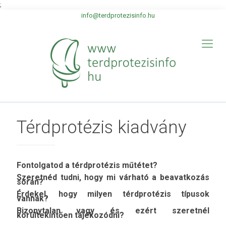
;
info@terdprotezisinfo.hu
Térdprotézis kiadvány
Fontolgatod a térdprotézis műtétet?
Szeretnéd tudni, hogy mi várható a beavatkozás
során?
Érdekel, hogy milyen térdprotézis típusok
vannak?
Bizonytalan vagy és ezért szeretnél
körültekintően tájékozódni?