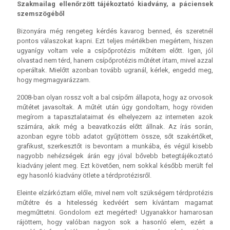
Szakmailag ellenőrzött tájékoztató kiadvány, a páciensek
szemszögéből
Bizonyára még rengeteg kérdés kavarog benned, és szeretnél
pontos válaszokat kapni. Ezt teljes mértékben megértem, hiszen
ugyanígy voltam vele a csípőprotézis műtétem előtt. Igen, jól
olvastad nem térd, hanem csípőprotézis műtétet írtam, mivel azzal
operáltak. Mielőtt azonban tovább ugranál, kérlek, engedd meg,
hogy megmagyarázzam.
2008-ban olyan rossz volt a bal csípőm állapota, hogy az orvosok
műtétet javasoltak. A műtét után úgy gondoltam, hogy röviden
megírom a tapasztalataimat és elhelyezem az interneten azok
számára, akik még a beavatkozás előtt állnak. Az írás során,
azonban egyre több adatot gyűjtöttem össze, sőt szakértőket,
grafikust, szerkesztőt is bevontam a munkába, és végül kisebb
nagyobb nehézségek árán egy jóval bővebb betegtájékoztató
kiadvány jelent meg. Ezt követően, nem sokkal később merült fel
egy hasonló kiadvány ötlete a térdprotézisről.
Eleinte elzárkóztam előle, mivel nem volt szükségem térdprotézis
műtétre és a hitelesség kedvéért sem kívántam magamat
megműttetni. Gondolom ezt megérted! Ugyanakkor hamarosan
rájöttem, hogy valóban nagyon sok a hasonló elem, ezért a