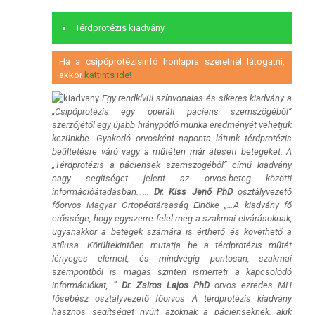
Térdprotézis kiadvány
Ha a csípőprotézisinfó honlapra szeretnél látogatni,
akkor
kattints ide!
Egy rendkívül színvonalas és sikeres kiadvány a
„Csípőprotézis egy operált páciens szemszögéből”
szerzőjétől egy újabb hiánypótló munka eredményét vehetjük
kezünkbe. Gyakorló orvosként naponta látunk térdprotézis
beültetésre váró vagy a műtéten már átesett betegeket. A
„Térdprotézis a páciensek szemszögéből” című kiadvány
nagy segítséget jelent az orvos-beteg közötti
információátadásban…...
Dr. Kiss Jenő PhD
osztályvezető
főorvos Magyar Ortopédtársaság Elnöke
„…A kiadvány fő
erőssége, hogy egyszerre felel meg a szakmai elvárásoknak,
ugyanakkor a betegek számára is érthető és követhető a
stílusa. Körültekintően mutatja be a térdprotézis műtét
lényeges elemeit, és mindvégig pontosan, szakmai
szempontból is magas szinten ismerteti a kapcsolódó
információkat,…”
Dr. Zsiros Lajos PhD
orvos ezredes MH
fősebész osztályvezető főorvos
A térdprotézis kiadvány
hasznos segítséget nyújt azoknak a pácienseknek, akik