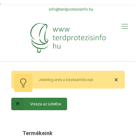
;
info@terdprotezisinfo.hu
Jelenleg üres a bevásárlókosár.
Vissza az üzletbe
Termékeink